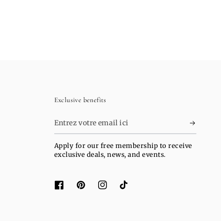
Exclusive benefits
Entrez
votre
Apply for our free membership to receive
email
exclusive deals, news, and events.
ici
Facebook
Pinterest
Instagram
TikTok