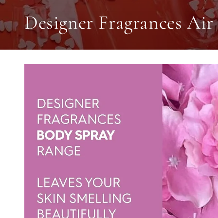
Collection:
Designer Fragrances Air